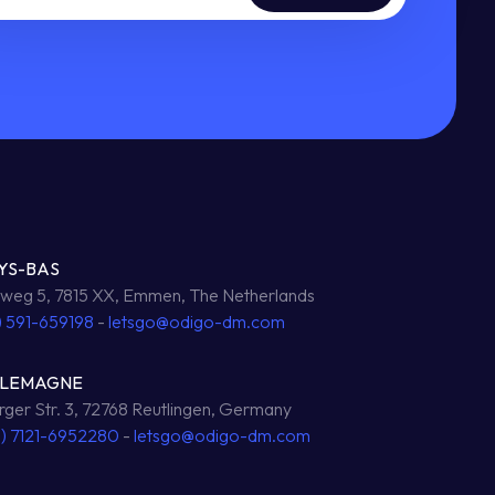
YS-BAS
eg 5, 7815 XX, Emmen, The Netherlands
) 591-659198
-
letsgo@odigo-dm.com
LLEMAGNE
ger Str. 3, 72768 Reutlingen, Germany
0) 7121-6952280
-
letsgo@odigo-dm.com