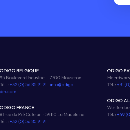
ODIGO BELGIQUE
ODIGO PA
95 Boulevard Industriel - 7700 Mouscron
Meerdwarsw
Tél. :
+32 (0) 56 85 91 91
-
info@odigo-
Tél. :
+31 (0
dm.com
ODIGO A
ODIGO FRANCE
Württember
81 rue du Pré Catelan - 59110 La Madeleine
Tél. :
+49 (
Tél. :
+32 (0) 56 85 91 91