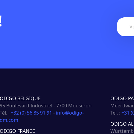
!
ODIGO BELGIQUE
ODIGO PA
95 Boulevard Industriel - 7700 Mouscron
Meerdwars
Tél. :
+32 (0) 56 85 91 91
-
info@odigo-
Tél. :
+31 (
dm.com
ODIGO A
ODIGO FRANCE
Württembe