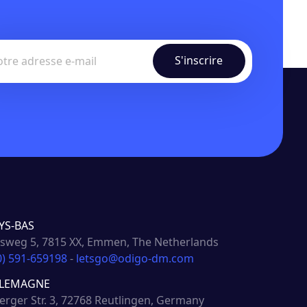
YS-BAS
weg 5, 7815 XX, Emmen, The Netherlands
0) 591-659198
-
letsgo@odigo-dm.com
LLEMAGNE
rger Str. 3, 72768 Reutlingen, Germany