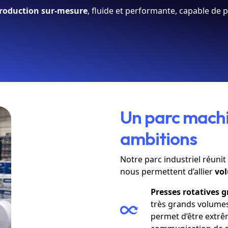
roduction sur-mesure
, fluide et performante, capable de 
Un parc machi
ambitions
Notre parc industriel réuni
nous permettent d’allier
vol
Presses rotatives 
très grands volumes
permet d’être extrê