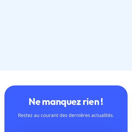
digitale
,
une
réduction du coût d’acquisition
,
un
pilotage clair et transparent des
performances
.
Ne manquez rien !
Restez au courant des dernières actualités.