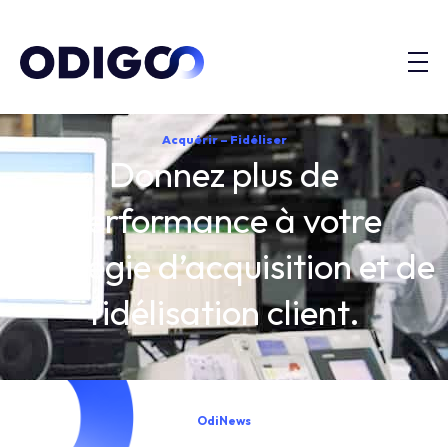
Acquérir – Fidéliser
Donnez plus de
performance à votre
stratégie d’acquisition et de
fidélisation client.
OdiNews