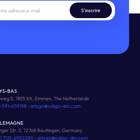
YS-BAS
eg 5, 7815 XX, Emmen, The Netherlands
) 591-659198
-
letsgo@odigo-dm.com
LLEMAGNE
ger Str. 3, 72768 Reutlingen, Germany
0) 7121-6952280
-
letsgo@odigo-dm.com