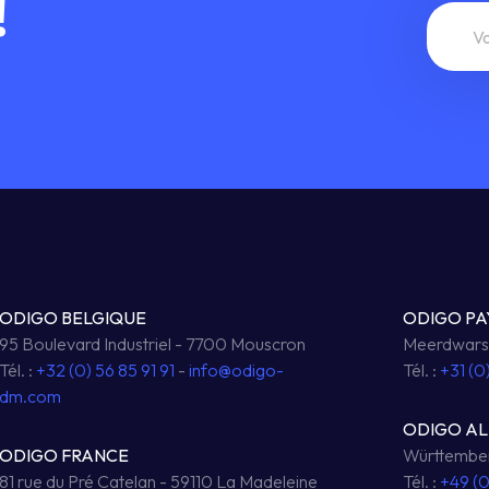
!
ODIGO BELGIQUE
ODIGO PA
95 Boulevard Industriel - 7700 Mouscron
Meerdwarsw
Tél. :
+32 (0) 56 85 91 91
-
info@odigo-
Tél. :
+31 (0
dm.com
ODIGO A
ODIGO FRANCE
Württember
81 rue du Pré Catelan - 59110 La Madeleine
Tél. :
+49 (