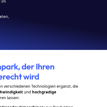
t im
eten,
park, der Ihren
erecht wird
on verschiedenen Technologien ergänzt, die
hwindigkeit
und
hochgradige
en lassen: