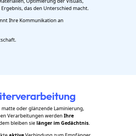
terialien, Optimierung der Visuals,
s Ergebnis, das den Unterschied macht.
winnt Ihre Kommunikation an
schaft.
terverarbeitung
k, matte oder glänzende Laminierung,
iesen Verarbeitungen werden
Ihre
rdem bleiben sie
länger im Gedächtnis
.
ekte
aktive
Verbindung zum Empfänger.