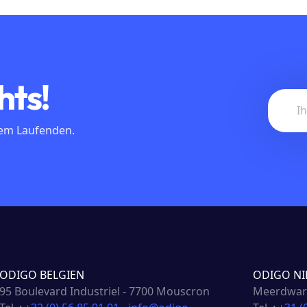
hts!
dem Laufenden.
ODIGO BELGIEN
ODIGO NI
95 Boulevard Industriel - 7700 Mouscron
Meerdwars