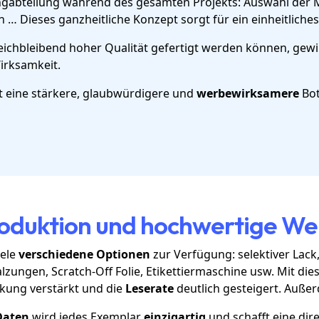
gabteilung während des gesamten Projekts: Auswahl der Ma
 … Dieses ganzheitliche Konzept sorgt für ein einheitliche
leichbleibend hoher Qualität gefertigt werden können, ge
rksamkeit.
st eine stärkere, glaubwürdigere und
werbewirksamere
Bot
duktion und hochwertige Wei
iele
verschiedene Optionen
zur Verfügung: selektiver Lac
zungen, Scratch-Off Folie, Etikettiermaschine usw. Mit d
rkung verstärkt und die
Leserate
deutlich gesteigert. Auße
Daten
wird jedes Exemplar
einzigartig
und schafft eine dir