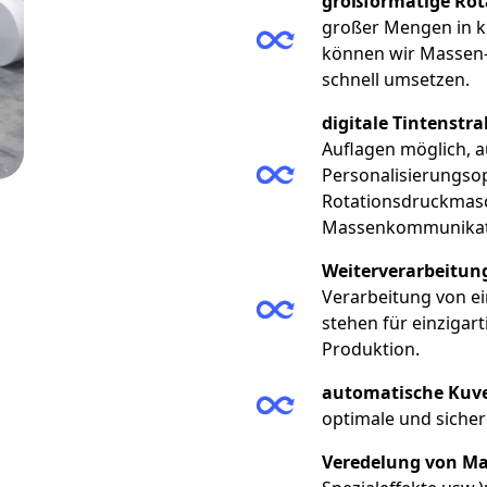
großformatige Ro
großer Mengen in kür
können wir Massen
schnell umsetzen.
digitale Tintenst
Auflagen möglich, 
Personalisierungsop
Rotationsdruckmasc
Massenkommunikatio
Weiterverarbeitung
Verarbeitung von 
stehen für einzigar
Produktion.
automatische Kuve
optimale und sicher
Veredelung von Ma