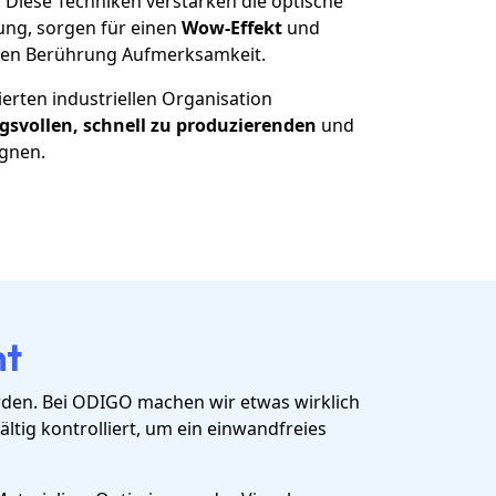
: Diese Techniken verstärken die optische
ung, sorgen für einen
Wow-Effekt
und
sten Berührung Aufmerksamkeit.
ierten industriellen Organisation
svollen, schnell zu produzierenden
und
gnen.
ht
rden. Bei ODIGO machen wir etwas wirklich
ältig kontrolliert, um ein einwandfreies