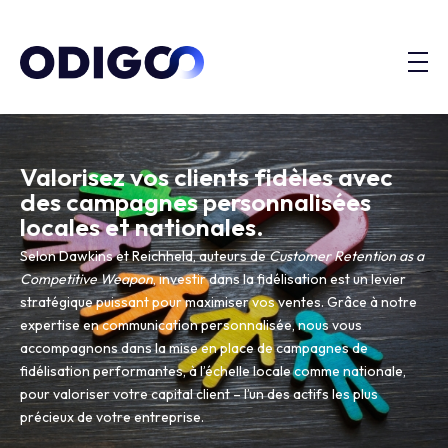
Valorisez vos clients fidèles avec
des campagnes personnalisées
locales et nationales.
Selon Dawkins et Reichheld, auteurs de
Customer Retention as a
Competitive Weapon
, investir dans la fidélisation est un levier
stratégique puissant pour maximiser vos ventes. Grâce à notre
expertise en communication personnalisée, nous vous
accompagnons dans la mise en place de campagnes de
fidélisation performantes, à l’échelle locale comme nationale,
pour valoriser votre capital client – l’un des actifs les plus
précieux de votre entreprise.