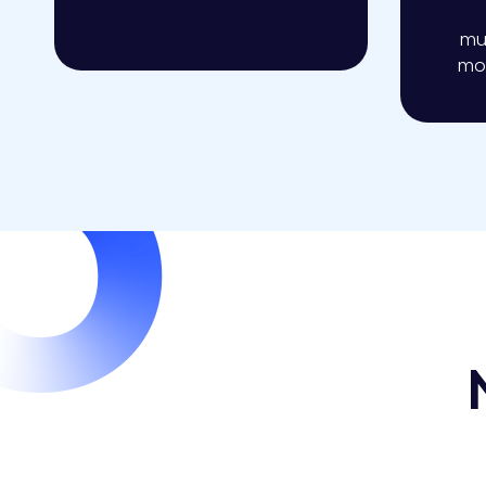
mu
mom