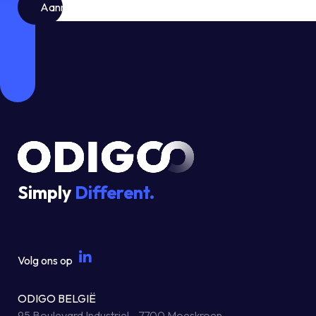
Blijf
op
de
hoogte
van
het
laatste
nieuws.
Simply
Different.
Volg ons op
ODIGO BELGIË
95 Boulevard Industriel - 7700 Moeskroen