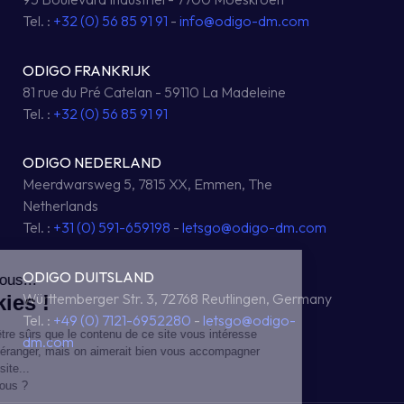
Tel. :
+32 (0) 56 85 91 91
-
info@odigo-dm.com
ODIGO FRANKRIJK
81 rue du Pré Catelan - 59110 La Madeleine
Tel. :
+32 (0) 56 85 91 91
ODIGO NEDERLAND
Meerdwarsweg 5, 7815 XX, Emmen, The
Netherlands
Tel. :
+31 (0) 591-659198
-
letsgo@odigo-dm.com
ODIGO DUITSLAND
Württemberger Str. 3, 72768 Reutlingen, Germany
Tel. :
+49 (0) 7121-6952280
-
letsgo@odigo-
dm.com