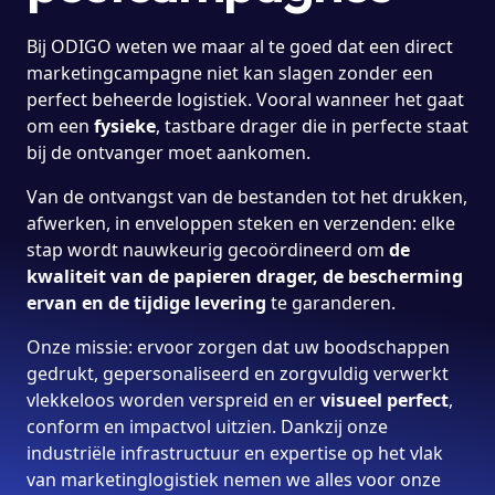
Bij ODIGO weten we maar al te goed dat een direct
marketingcampagne niet kan slagen zonder een
perfect beheerde logistiek. Vooral wanneer het gaat
om een
fysieke
, tastbare drager die in perfecte staat
bij de ontvanger moet aankomen.
Van de ontvangst van de bestanden tot het drukken,
afwerken, in enveloppen steken en verzenden: elke
stap wordt nauwkeurig gecoördineerd om
de
kwaliteit van de papieren drager, de bescherming
ervan en de tijdige levering
te garanderen.
Onze missie: ervoor zorgen dat uw boodschappen
gedrukt, gepersonaliseerd en zorgvuldig verwerkt
vlekkeloos worden verspreid en er
visueel perfect
,
conform en impactvol uitzien. Dankzij onze
industriële infrastructuur en expertise op het vlak
van marketinglogistiek nemen we alles voor onze