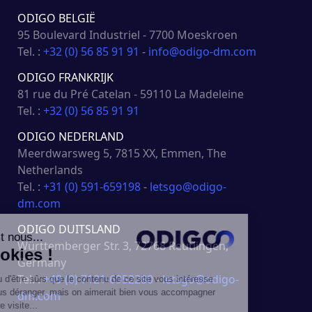
ODIGO BELGIË
95 Boulevard Industriel - 7700 Moeskroen
Tel. :
+32 (0) 56 85 91 91
-
info@odigo-dm.com
ODIGO FRANKRIJK
81 rue du Pré Catelan - 59110 La Madeleine
Tel. :
+32 (0) 56 85 91 91
ODIGO NEDERLAND
Meerdwarsweg 5, 7815 XX, Emmen, The
Netherlands
Tel. :
+31 (0) 591-659198
-
letsgo@odigo-
dm.com
ODIGO DUITSLAND
Württemberger Str. 3, 72768 Reutlingen,
Germany
Tel. :
+49 (0) 7121-6952280
-
letsgo@odigo-
dm.com