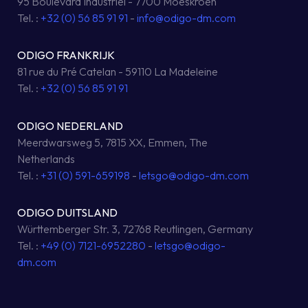
95 Boulevard Industriel - 7700 Moeskroen
Tel. :
+32 (0) 56 85 91 91
-
info@odigo-dm.com
ODIGO FRANKRIJK
81 rue du Pré Catelan - 59110 La Madeleine
Tel. :
+32 (0) 56 85 91 91
ODIGO NEDERLAND
Meerdwarsweg 5, 7815 XX, Emmen, The
Netherlands
Tel. :
+31 (0) 591-659198
-
letsgo@odigo-dm.com
ODIGO DUITSLAND
Württemberger Str. 3, 72768 Reutlingen, Germany
Tel. :
+49 (0) 7121-6952280
-
letsgo@odigo-
dm.com