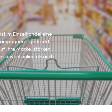
t im Einzelhandel eine
 Kampagnen – gedruckt
uf Ihre Marke, stärken
 sowohl online als auch