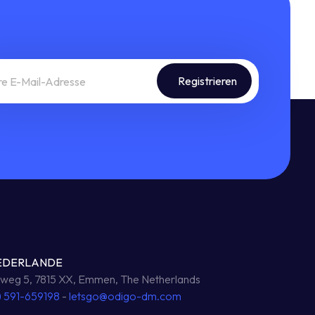
EDERLANDE
eg 5, 7815 XX, Emmen, The Netherlands
) 591-659198
-
letsgo@odigo-dm.com