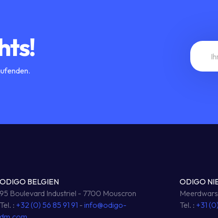
hts!
aufenden.
ODIGO BELGIEN
ODIGO NI
95 Boulevard Industriel - 7700 Mouscron
Meerdwarsw
Tel. :
+32 (0) 56 85 91 91
-
info@odigo-
Tel. :
+31 (0
dm.com