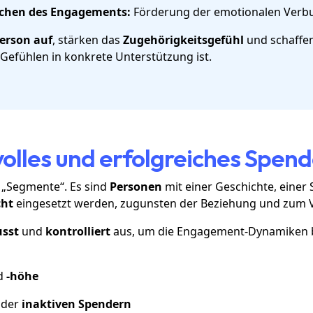
ichen des Engagements:
Förderung der emotionalen Verbu
Person auf
, stärken das
Zugehörigkeitsgefühl
und schaffe
Gefühlen in konkrete Unterstützung ist.
tvolles und erfolgreiches Spe
 „Segmente“. Es sind
Personen
mit einer Geschichte, einer 
cht
eingesetzt werden, zugunsten der Beziehung und zum 
sst
und
kontrolliert
aus, um die Engagement-Dynamiken b
d
-höhe
der
inaktiven Spendern