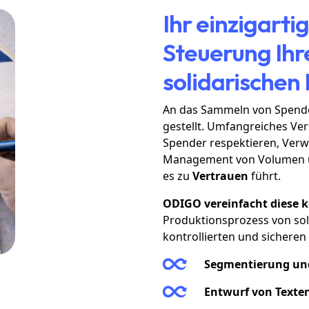
Ihr einzigarti
Steuerung Ih
solidarische
An das Sammeln von Spen
gestellt. Umfangreiches Ve
Spender respektieren, Verwa
Management von Volumen und
es zu
Vertrauen
führt.
ODIGO vereinfacht diese 
Produktionsprozess von so
kontrollierten und sicheren
Segmentierung un
Entwurf von Texte