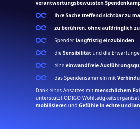
verantwortungsbewussten Spendenkam
ihre Sache treffend sichtbar zu m
zu berühren, ohne aufdringlich z
Spender
langfristig einzubinden
die
Sensibilität
und die Erwartungen
eine
einwandfreie Ausführungsqua
das Spendensammeln mit
Verbindu
Dank eines Ansatzes mit
menschlichem Fo
unterstützt ODIGO Wohltätigkeitsorganisa
mobilisieren
und
Gefühle in echte und la