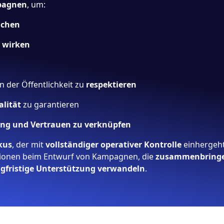
pagnen
, um:
achen
u wirken
 der Öffentlichkeit zu
respektieren
lität
zu garantieren
ng und Vertrauen zu verknüpfen
kus
, der mit
vollständiger operativer Kontrolle
einhergeht
tionen beim Entwurf von Kampagnen, die
zusammenbring
ngfristige Unterstützung verwandeln
.