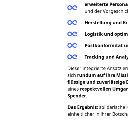
erweiterte Persona
und der Vorgeschic
Herstellung und K
Logistik und optim
Postkonformität un
Tracking und Anal
Dieser integrierte Ansatz e
sich
rundum auf ihre Miss
flüssige und zuverlässige
eines
respektvollen Umga
Spender
.
Das Ergebnis
: solidarische
einheitlicher in ihrer Botsc