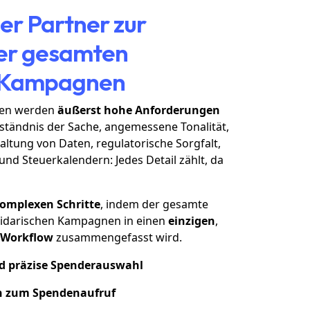
ger Partner zur
rer gesamten
n Kampagnen
den werden
äußerst hohe Anforderungen
rständnis der Sache, angemessene Tonalität,
ltung von Daten, regulatorische Sorgfalt,
 Steuerkalendern: Jedes Detail zählt, da
komplexen Schritte
, indem der gesamte
lidarischen Kampagnen in einen
einzigen
,
Workflow
zusammengefasst wird.
d präzise Spenderauswahl
n zum Spendenaufruf