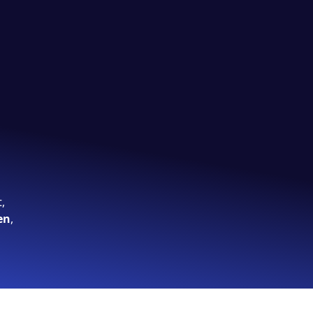
,
en
,