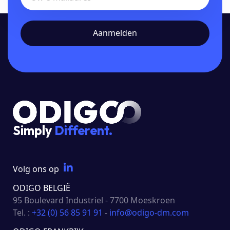
Simply
Different.
Volg ons op
ODIGO BELGIË
95 Boulevard Industriel - 7700 Moeskroen
Tel. :
+32 (0) 56 85 91 91
-
info@odigo-dm.com