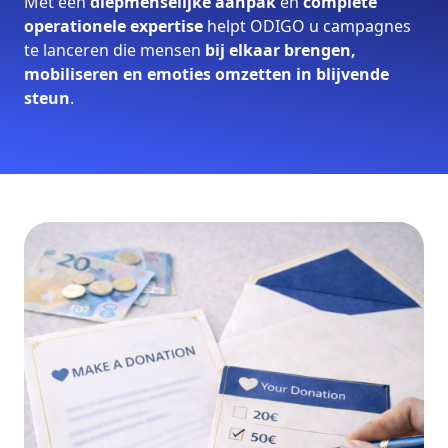
Met een
diepmenselijke aanpak
en
complete
operationele expertise
helpt ODIGO u campagnes
te lanceren die mensen
bij elkaar brengen,
mobiliseren en emoties omzetten in blijvende
steun
.