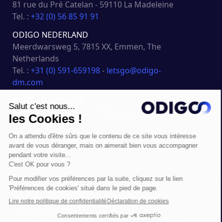
81 rue du Pré Catelan - 59110 La Madeleine
Tel. :
+32 (0) 56 85 91 91
ODIGO NEDERLAND
Meerdwarsweg 5, 7815 XX, Emmen, The
Netherlands
Tel. :
+31 (0) 591-659198
-
letsgo@odigo-
dm.com
ODIGO DUITSLAND
Württemberger Str. 3, 72768 Reutlingen,
Germany
Tel. :
+49 (0) 7121-6952280
-
letsgo@odigo-
dm.com
© 2025 – Odigo. Alle rechten voorbehouden.
Geregisseerd door
Wettelijke vermeldingen
Vertrouwelijkheid